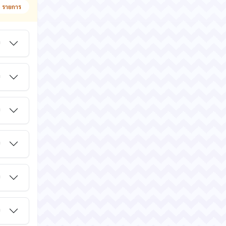
 รายการ
ม
ม
ม
ม
ม
ม