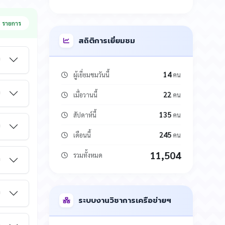
 รายการ
สถิติการเยี่ยมชม
ม
14
ผู้เยี่ยมชมวันนี้
คน
ม
22
เมื่อวานนี้
คน
135
สัปดาห์นี้
คน
ม
245
เดือนนี้
คน
11,504
รวมทั้งหมด
ม
ม
ระบบงานวิชาการเครือข่ายฯ