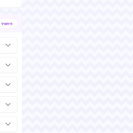
 รายการ
ม
ม
ม
ม
ม