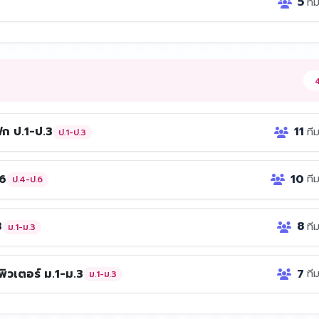
5
ที
4
ก ป.1-ป.3
11
ที
ป.1-ป.3
.6
10
ที
ป.4-ป.6
3
8
ที
ม.1-ม.3
ิวเตอร์ ม.1-ม.3
7
ที
ม.1-ม.3